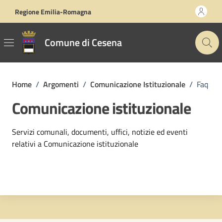
Vai ai contenuti
Vai al footer
Regione Emilia-Romagna
Comune di Cesena
Home
/
Argomenti
/
Comunicazione Istituzionale
/
Faq
Comunicazione istituzionale
Dettagli dell'argomento
Servizi comunali, documenti, uffici, notizie ed eventi
relativi a Comunicazione istituzionale