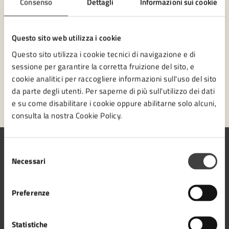
Consenso
Dettagli
Informazioni sui cookie
Numero verde 0547-356111
Prenota appuntamento
Questo sito web utilizza i cookie
Questo sito utilizza i cookie tecnici di navigazione e di
Problemi in città
sessione per garantire la corretta fruizione del sito, e
cookie analitici per raccogliere informazioni sull'uso del sito
Segnala disservizio
da parte degli utenti. Per saperne di più sull'utilizzo dei dati
e su come disabilitare i cookie oppure abilitarne solo alcuni,
consulta la nostra Cookie Policy.
Selezione
Necessari
del
consenso
Comune di Cesena
Preferenze
Statistiche