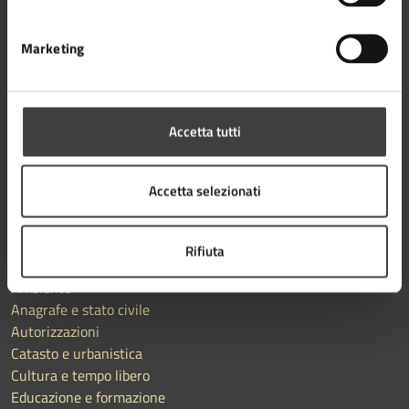
AMMINISTRAZIONE
Aree amministrative
Marketing
Organi di governo
Uffici
Enti e fondazioni
Accetta tutti
Documenti e Dati
Politici
Personale amministrativo
Accetta selezionati
CATEGORIE DI SERVIZIO
Rifiuta
Agricoltura e pesca
Ambiente
Anagrafe e stato civile
Autorizzazioni
Catasto e urbanistica
Cultura e tempo libero
Educazione e formazione