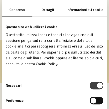
Privato: Settore Servizi al Cittadino e innovazione tecnologica
Consenso
Dettagli
Informazioni sui cookie
Ufficio Reparto Polizia Economica
Settore Polizia Locale
Questo sito web utilizza i cookie
VAI ALL’AREA AMMINISTRATIVA
Questo sito utilizza i cookie tecnici di navigazione e di
sessione per garantire la corretta fruizione del sito, e
cookie analitici per raccogliere informazioni sull'uso del sito
da parte degli utenti. Per saperne di più sull'utilizzo dei dati
Quanto sono chiare le informazioni su questa
e su come disabilitare i cookie oppure abilitarne solo alcuni,
pagina?
consulta la nostra Cookie Policy.
Valuta 1 stelle su 5
Valuta 2 stelle su 5
Valuta 3 stelle su 5
Valuta 4 stelle su 5
Valuta 5 stelle su 5
Selezione
Necessari
del
consenso
Preferenze
Contatta il comune