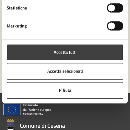
Leggi le domande frequenti
Statistiche
Richiedi assistenza
Marketing
Numero verde 0547-356111
Prenota appuntamento
Accetta tutti
Problemi in città
Segnala disservizio
Accetta selezionati
Rifiuta
Comune di Cesena