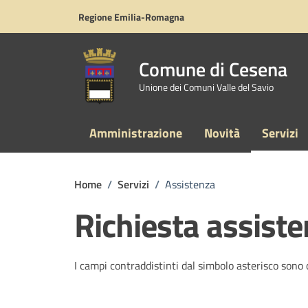
Vai ai contenuti
Vai al footer
Regione Emilia-Romagna
Comune di Cesena
Unione dei Comuni Valle del Savio
Amministrazione
Novità
Servizi
Home
/
Servizi
/
Assistenza
Richiesta assist
I campi contraddistinti dal simbolo asterisco sono 