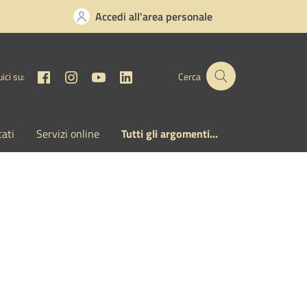
Accedi all'area personale
Facebook
Instagram
YouTube
Linkedin
ici su:
Cerca
cati
Servizi online
Tutti gli argomenti...