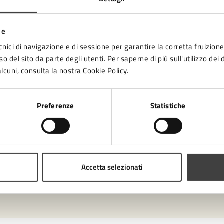
Dettagli*
ie
Inserire massimo 600 caratteri
cnici di navigazione e di sessione per garantire la corretta fruizione 
o del sito da parte degli utenti. Per saperne di più sull'utilizzo dei 
lcuni, consulta la nostra Cookie Policy.
Per i dettagli sul trattamento dei dati personali consulta l’
i
Preferenze
Statistiche
Ho letto e compreso l’informativa sulla privacy *
Indietro
Accetta selezionati