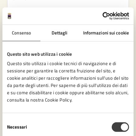
VAI ALLA PAGINA
Consenso
Dettagli
Informazioni sui cookie
Eventi
Questo sito web utilizza i cookie
Questo sito utilizza i cookie tecnici di navigazione e di
sessione per garantire la corretta fruizione del sito, e
Agosto 2026
cookie analitici per raccogliere informazioni sull'uso del sito
da parte degli utenti. Per saperne di più sull'utilizzo dei dati
07
e su come disabilitare i cookie oppure abilitarne solo alcuni,
consulta la nostra Cookie Policy.
venerdì
Selezione
Omaggio a Claudia Cardinale
Necessari
del
consenso