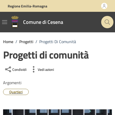
Vai ai contenuti
Vai al footer
Regione Emilia-Romagna
Comune di Cesena
Home
/
Progetti
/
Progetti Di Comunità
Progetti di comunità
Condividi
Vedi azioni
Argomenti
Quartieri