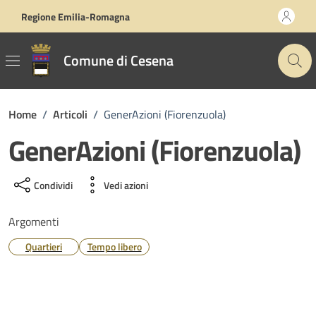
Vai ai contenuti
Vai al footer
Regione Emilia-Romagna
Comune di Cesena
Home
/
Articoli
/
GenerAzioni (Fiorenzuola)
GenerAzioni (Fiorenzuola)
Condividi
Vedi azioni
Argomenti
Quartieri
Tempo libero