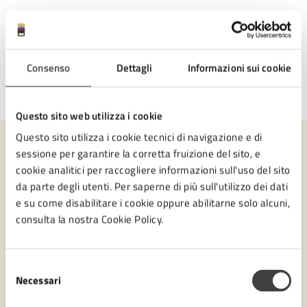
Consenso
Dettagli
Informazioni sui cookie
Ultimo aggiornamento:
07/07/2026, 10:51
Questo sito web utilizza i cookie
Questo sito utilizza i cookie tecnici di navigazione e di
sessione per garantire la corretta fruizione del sito, e
Contenuti correlati
cookie analitici per raccogliere informazioni sull'uso del sito
da parte degli utenti. Per saperne di più sull'utilizzo dei dati
e su come disabilitare i cookie oppure abilitarne solo alcuni,
Amministrazione
consulta la nostra Cookie Policy.
Ufficio Partecipazione
Selezione
Settore Servizi amministrativi, Partecipazione e
Necessari
del
Patrimonio
consenso