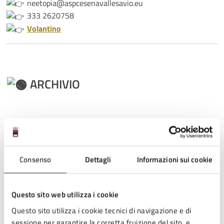
neetopia@aspcesenavallesavio.eu
333 2620758
Volantino
ARCHIVIO
Monty Banks
Spazio di condivisione creativa per promuovere corsi,
Consenso
Dettagli
Informazioni sui cookie
laboratori, formazioni, rappresentando un laboratorio
permanente e partecipativo in cui vengono immaginate e
promosse conoscenze, competenze e capacità di azione.
Questo sito web utilizza i cookie
Vai alla pagina dedicata
Questo sito utilizza i cookie tecnici di navigazione e di
sessione per garantire la corretta fruizione del sito, e