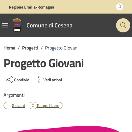
Vai ai contenuti
Vai al footer
Regione Emilia-Romagna
Comune di Cesena
Home
/
Progetti
/
Progetto Giovani
Progetto Giovani
Condividi
Vedi azioni
Argomenti
Giovani
Tempo libero