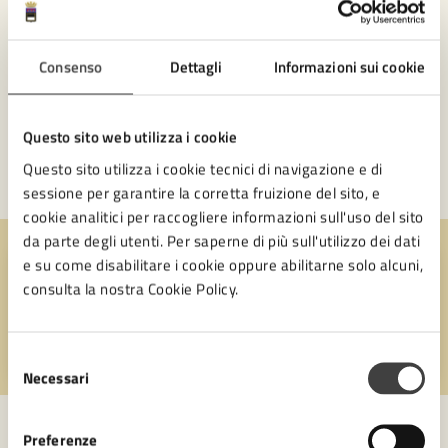
UFFICI
Consenso
Dettagli
Informazioni sui cookie
Settore entrate tributarie e servizi economico finanziari
I.C.A. spa
Settore Servizi amministrativi, Partecipazione e Patrimonio
Questo sito web utilizza i cookie
Questo sito utilizza i cookie tecnici di navigazione e di
VAI ALL’AREA AMMINISTRATIVA
sessione per garantire la corretta fruizione del sito, e
cookie analitici per raccogliere informazioni sull'uso del sito
da parte degli utenti. Per saperne di più sull'utilizzo dei dati
e su come disabilitare i cookie oppure abilitarne solo alcuni,
Quanto sono chiare le informazioni su questa
consulta la nostra Cookie Policy.
pagina?
Selezione
Valuta 1 stelle su 5
Valuta 2 stelle su 5
Valuta 3 stelle su 5
Valuta 4 stelle su 5
Valuta 5 stelle su 5
Necessari
del
consenso
Preferenze