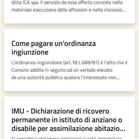
ditta ICA spa. Il servizio da essa offerto consiste nella
materiale esecuzione delle affissioni e nella riscossione
dei relativi diritti.
Come pagare un'ordinanza
ingiunzione
L’ordinanza-ingiunzione (art.18 L.689/81) è l’atto che il
Comune adotta in seguito ad un verbale elevato
da una autorità pubblica qualora l’interessato non
abbia proceduto al pagamento della sanzione in misura
ridotta nei termini indicati dal verbale
IMU - Dichiarazione di ricovero
permanente in istituto di anziano o
disabile per assimilazione abitazione
principale
Si considera abitazione principale l’unità immobiliare