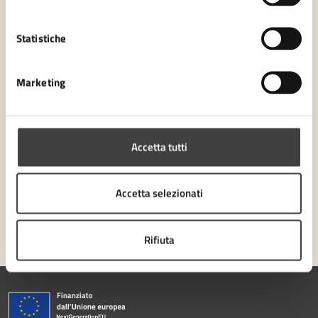
Contatta il comune
Statistiche
Leggi le domande frequenti
Richiedi assistenza
Marketing
Numero verde 0547-356111
Prenota appuntamento
Accetta tutti
Problemi in città
Accetta selezionati
Segnala disservizio
Rifiuta