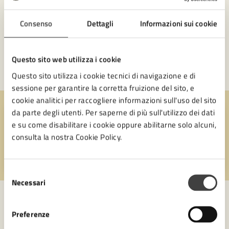
Privato: Settore Servizi al Cittadino e innovazione tecnologica
Settore Biblioteca Malatestiana e Cultura
Consenso
Dettagli
Informazioni sui cookie
Settore Servizi educativi, istruzione e sport
Sportello Facile Territoriale
Questo sito web utilizza i cookie
VAI ALL’AREA AMMINISTRATIVA
Questo sito utilizza i cookie tecnici di navigazione e di
sessione per garantire la corretta fruizione del sito, e
cookie analitici per raccogliere informazioni sull'uso del sito
da parte degli utenti. Per saperne di più sull'utilizzo dei dati
Quanto sono chiare le informazioni su questa
e su come disabilitare i cookie oppure abilitarne solo alcuni,
pagina?
consulta la nostra Cookie Policy.
Valuta 1 stelle su 5
Valuta 2 stelle su 5
Valuta 3 stelle su 5
Valuta 4 stelle su 5
Valuta 5 stelle su 5
Selezione
Necessari
del
consenso
Preferenze
Contatta il comune