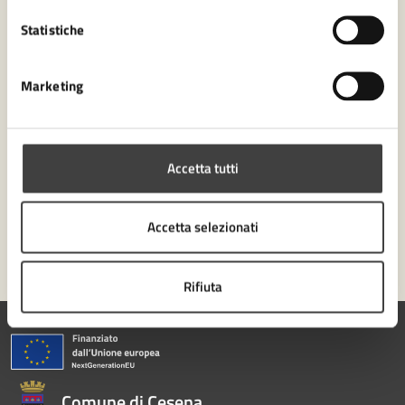
Leggi le domande frequenti
Statistiche
Richiedi assistenza
Marketing
Numero verde 0547-356111
Prenota appuntamento
Accetta tutti
Problemi in città
Segnala disservizio
Accetta selezionati
Rifiuta
Comune di Cesena