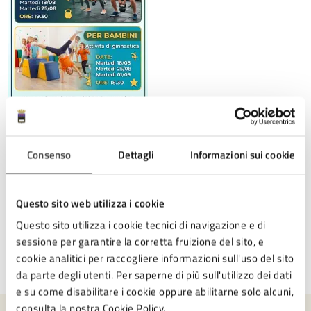
Consenso
Dettagli
Informazioni sui cookie
Scopri tutte le linee di azione e i partner del progetto
Questo sito web utilizza i cookie
Questo sito utilizza i cookie tecnici di navigazione e di
sessione per garantire la corretta fruizione del sito, e
cookie analitici per raccogliere informazioni sull'uso del sito
Ultimo aggiornamento:
05/08/2026, 11:23
da parte degli utenti. Per saperne di più sull'utilizzo dei dati
e su come disabilitare i cookie oppure abilitarne solo alcuni,
consulta la nostra Cookie Policy.