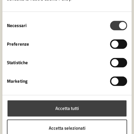
Contenuti correlati
Selezione
Necessari
del
Amministrazione
consenso
Preferenze
Ufficio Partecipazione
Settore Servizi amministrativi, Partecipazione e
Statistiche
Patrimonio
Settore Biblioteca Malatestiana e Cultura
Marketing
Accetta tutti
Accetta selezionati