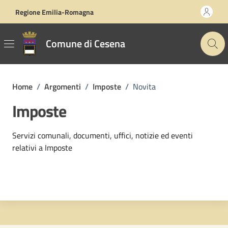
Vai ai contenuti
Vai al footer
Regione Emilia-Romagna
Comune di Cesena
Home
/
Argomenti
/
Imposte
/
Novita
Imposte
Dettagli dell'argomento
Servizi comunali, documenti, uffici, notizie ed eventi
relativi a Imposte