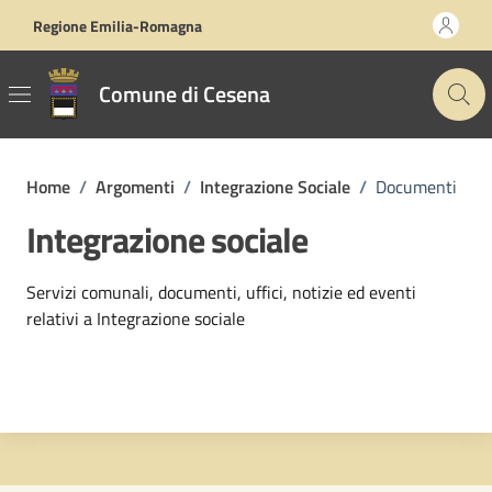
Vai ai contenuti
Vai al footer
Regione Emilia-Romagna
Comune di Cesena
Home
/
Argomenti
/
Integrazione Sociale
/
Documenti
Integrazione sociale
Dettagli dell'argomento
Servizi comunali, documenti, uffici, notizie ed eventi
relativi a Integrazione sociale