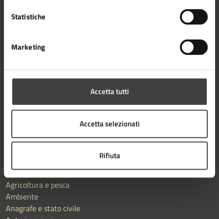
Statistiche
Marketing
AMMINISTRAZIONE
Aree amministrative
Organi di governo
Uffici
Accetta tutti
Enti e fondazioni
Documenti e Dati
Accetta selezionati
Politici
Personale amministrativo
Rifiuta
CATEGORIE DI SERVIZIO
Agricoltura e pesca
Ambiente
Anagrafe e stato civile