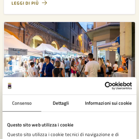
LEGGI DI PIÙ
Consenso
Dettagli
Informazioni sui cookie
20/02/25
COMUNICATI
DAL
Iniziative che rendono il territorio attrattivo, il
Questo sito web utilizza i cookie
Comune conferma l’esenzione del pagamento
Questo sito utilizza i cookie tecnici di navigazione e di
del suolo pubblico