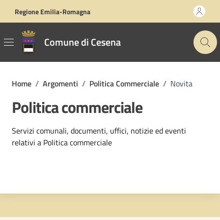
Vai ai contenuti
Vai al footer
Regione Emilia-Romagna
Comune di Cesena
Home
/
Argomenti
/
Politica Commerciale
/
Novita
Politica commerciale
Dettagli dell'argomento
Servizi comunali, documenti, uffici, notizie ed eventi
relativi a Politica commerciale