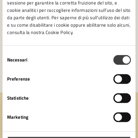
sessione per garantire la corretta fruizione del sito, e
cookie analitici per raccogliere informazioni sull'uso del sito
Assessore Plumari: “Rinnoviamo una misura a
da parte degli utenti. Per saperne di più sull'utilizzo dei dati
sostegno di tutte le realtà che propongono
e su come disabilitare i cookie oppure abilitarne solo alcuni,
eventi d’intesa con l’Ente”
consulta la nostra Cookie Policy.
LEGGI DI PIÙ
Selezione
Necessari
del
consenso
Preferenze
Statistiche
Quanto sono chiare le informazioni su questa
pagina?
Marketing
Valuta 1 stelle su 5
Valuta 2 stelle su 5
Valuta 3 stelle su 5
Valuta 4 stelle su 5
Valuta 5 stelle su 5