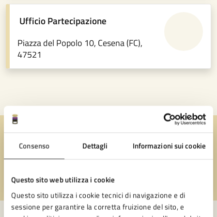
Ufficio Partecipazione
Piazza del Popolo 10, Cesena (FC),
47521
Quanto sono chiare le informazioni su questa
Consenso
Dettagli
Informazioni sui cookie
pagina?
Questo sito web utilizza i cookie
Valuta 1 stelle su 5
Valuta 2 stelle su 5
Valuta 3 stelle su 5
Valuta 4 stelle su 5
Valuta 5 stelle su 5
Questo sito utilizza i cookie tecnici di navigazione e di
sessione per garantire la corretta fruizione del sito, e