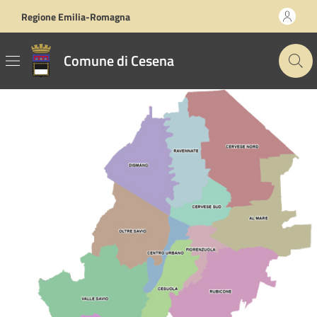
Vai ai contenuti
Vai al footer
Regione Emilia-Romagna
Comune di Cesena