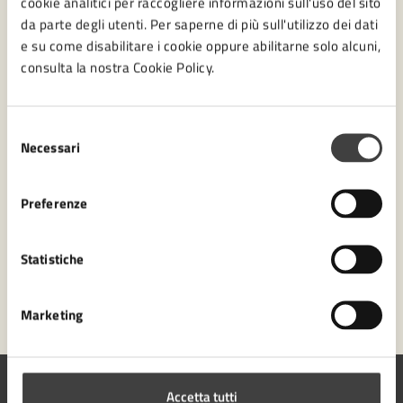
cookie analitici per raccogliere informazioni sull'uso del sito
da parte degli utenti. Per saperne di più sull'utilizzo dei dati
Contatta il comune
e su come disabilitare i cookie oppure abilitarne solo alcuni,
consulta la nostra Cookie Policy.
Leggi le domande frequenti
Richiedi assistenza
Selezione
Necessari
del
Numero verde 0547-356111
consenso
Prenota appuntamento
Preferenze
Problemi in città
Statistiche
Segnala disservizio
Marketing
Accetta tutti