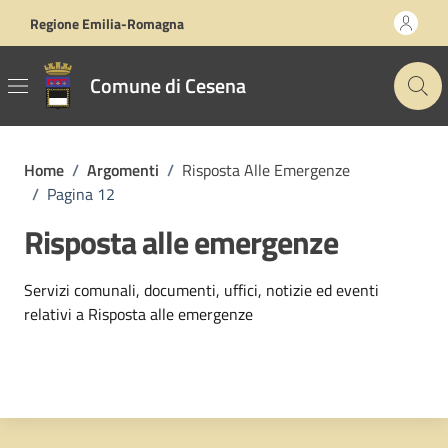
Vai ai contenuti
Vai al footer
Regione Emilia-Romagna
Comune di Cesena
Home
/
Argomenti
/
Risposta Alle Emergenze
/
Pagina 12
Risposta alle emergenze
Dettagli dell'argomento
Servizi comunali, documenti, uffici, notizie ed eventi
relativi a Risposta alle emergenze