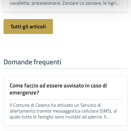
cavallette, processionarie. Zanzare Le zanzare, le tigri
come quelle comuni, sono tra gli insetti che più ci
infastidiscono durante la bella stagione. […]
Tutti gli articoli
Domande frequenti
Come faccio ad essere avvisato in caso di
emergenze?
Il Comune di Cesena ha attivato un Servizio di
allertamento tramite messaggistica cellulare (SMS), al
quale tutte le famiglie sono invitate ad aderire. Il
servizio permette di ricevere, in tempo reale, SMS di
avviso (preallarme o […]