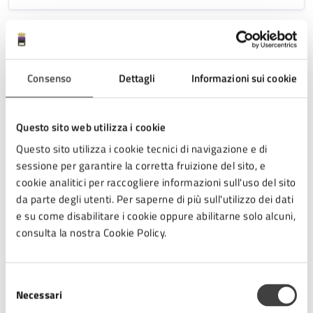
ATTO NORMATIVO
Lotta contro le mosche ed altri agenti
Consenso
Dettagli
Informazioni sui cookie
infestanti
La lotta contro le mosche ed altri agenti infestanti va
Questo sito web utilizza i cookie
condotta dai soggetti pubblici e privati, per le rispettive
Questo sito utilizza i cookie tecnici di navigazione e di
competenze, prioritariamente per mezzo di azioni di
sessione per garantire la corretta fruizione del sito, e
prevenzione e di bonifica dell’ambiente e usando
cookie analitici per raccogliere informazioni sull'uso del sito
prodotti chimici disinfestanti.
da parte degli utenti. Per saperne di più sull'utilizzo dei dati
Tutti i documenti
e su come disabilitare i cookie oppure abilitarne solo alcuni,
consulta la nostra Cookie Policy.
Selezione
Articoli
Necessari
del