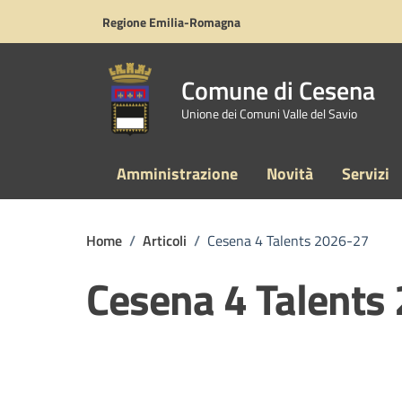
Vai ai contenuti
Vai al footer
Regione Emilia-Romagna
Comune di Cesena
Unione dei Comuni Valle del Savio
Amministrazione
Novità
Servizi
Home
/
Articoli
/
Cesena 4 Talents 2026-27
Cesena 4 Talents