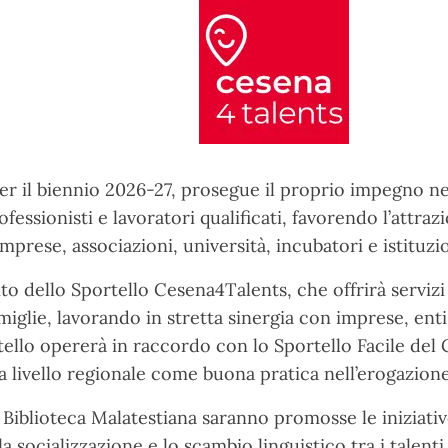
per il biennio 2026-27, prosegue il proprio impegno 
ofessionisti e lavoratori qualificati, favorendo l’attra
mprese, associazioni, università, incubatori e istituzio
to dello Sportello Cesena4Talents, che offrirà serviz
glie, lavorando in stretta sinergia con imprese, enti, 
rtello opererà in raccordo con lo Sportello Facile del
a livello regionale come buona pratica nell’erogazione 
Biblioteca Malatestiana saranno promosse le iniziative
 la socializzazione e lo scambio linguistico tra i talen