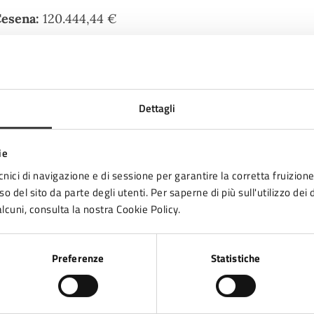
Cesena:
120.444,44 €
7
o:
Dettagli
 per lo sviluppo – Servizio Pianificazione Strategica, 
ie
cnici di navigazione e di sessione per garantire la corretta fruizione 
o del sito da parte degli utenti. Per saperne di più sull'utilizzo dei 
lcuni, consulta la nostra Cookie Policy.
Preferenze
Statistiche