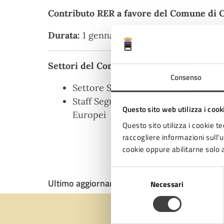
Contributo RER a favore del Comune di 
Durata:
1 gennaio 2026 – 31 dicembre 202
Settori del Comune coinvolti nel progett
Consenso
Settore Sviluppo Economico
Staff Segretario Generale: Strategie
Questo sito web utilizza i cook
Europei
Questo sito utilizza i cookie te
raccogliere informazioni sull'us
cookie oppure abilitarne solo a
Selezione
Ultimo aggiornamento:
25/06/2026, 13:00
Necessari
del
consenso