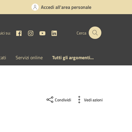
Accedi all'area personale
Facebook
Instagram
YouTube
Linkedin
ici su:
Cerca
cati
Servizi online
Tutti gli argomenti...
Condividi
Vedi azioni