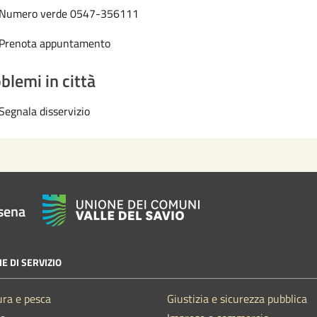
Numero verde 0547-356111
Prenota appuntamento
blemi in città
Segnala disservizio
sena
E DI SERVIZIO
ura e pesca
Giustizia e sicurezza pubblica