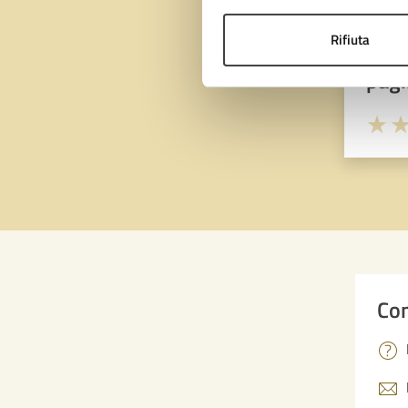
Rifiuta
Quan
pagi
Valuta 
Val
Con