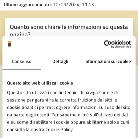
Ultimo aggiornamento:
10/09/2024, 11:13
Quanto sono chiare le informazioni su questa
pagina?
Valuta 1 stelle su 5
Valuta 2 stelle su 5
Valuta 3 stelle su 5
Valuta 4 stelle su 5
Valuta 5 stelle su 5
Consenso
Dettagli
Informazioni sui cookie
Questo sito web utilizza i cookie
Contatta il comune
Questo sito utilizza i cookie tecnici di navigazione e di
sessione per garantire la corretta fruizione del sito, e
Leggi le domande frequenti
cookie analitici per raccogliere informazioni sull'uso del sito
da parte degli utenti. Per saperne di più sull'utilizzo dei dati
Richiedi assistenza
e su come disabilitare i cookie oppure abilitarne solo alcuni,
Numero verde 0547-356111
consulta la nostra Cookie Policy.