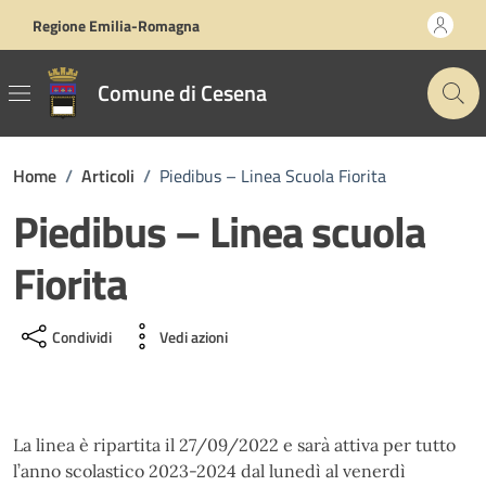
Vai ai contenuti
Vai al footer
Regione Emilia-Romagna
Comune di Cesena
Home
/
Articoli
/
Piedibus – Linea Scuola Fiorita
Piedibus – Linea scuola
Fiorita
Condividi
Vedi azioni
La linea è ripartita il 27/09/2022 e sarà attiva per tutto
l’anno scolastico 2023-2024 dal lunedì al venerdì