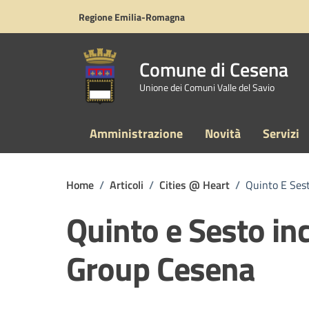
Vai ai contenuti
Vai al footer
Regione Emilia-Romagna
Comune di Cesena
Unione dei Comuni Valle del Savio
Amministrazione
Novità
Servizi
Home
/
Articoli
/
Cities @ Heart
/
Quinto E Ses
Quinto e Sesto i
Group Cesena