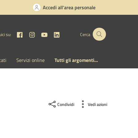
Accedi all'area personale
Facebook
Instagram
YouTube
Linkedin
ici su:
Cerca
cati
Servizi online
Tutti gli argomenti...
Condividi
Vedi azioni