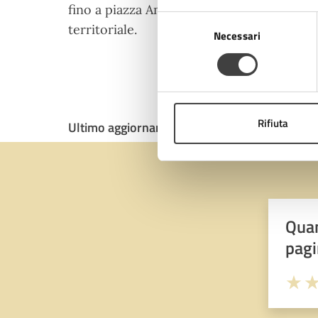
fino a piazza Amendola, seguendo 3 tipolog
Selezione
territoriale.
Necessari
del
consenso
Rifiuta
Ultimo aggiornamento:
13/11/2024, 12:50
Quan
pagi
Valuta 
Val