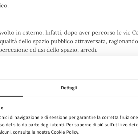
ico.
svolto in esterno. Infatti, dopo aver percorso le vie Ca
 qualità dello spazio pubblico attraversata, ragionando 
 percezione ed usi dello spazio, arredi.
tenuti, si è deciso di continuare l’incontro online il 
Dettagli
ie
 Group Cesena – 12/06/2024
cnici di navigazione e di sessione per garantire la corretta fruizione 
o del sito da parte degli utenti. Per saperne di più sull'utilizzo dei 
 2024 ha partecipato all’incontro online per discutere
lcuni, consulta la nostra Cookie Policy.
enza la necessità di valorizzare il percorso pedonale