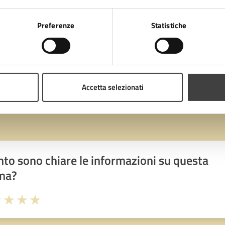
ie di interventi: continuità visivo-percettiva, arredi
Preferenze
Statistiche
Accetta selezionati
to sono chiare le informazioni su questa
na?
1 stelle su 5
uta 2 stelle su 5
Valuta 3 stelle su 5
Valuta 4 stelle su 5
Valuta 5 stelle su 5