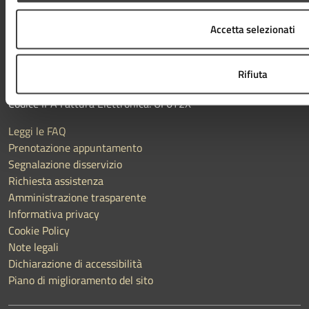
Codice fiscale / P. IVA: 00143280402
Accetta selezionati
PEC:
protocollo@pec.comune.cesena.fc.it
Centralino unico:
0547-356111
Rifiuta
Codice IPA Fattura Elettronica: UF6Y2X
Leggi le FAQ
Prenotazione appuntamento
Segnalazione disservizio
Richiesta assistenza
Amministrazione trasparente
Informativa privacy
Cookie Policy
Note legali
Dichiarazione di accessibilità
Piano di miglioramento del sito