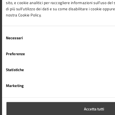
sito, e cookie analitici per raccogliere informazioni sull'uso del
Tributi, finanze e contravvenzioni
di più sull'utilizzo dei dati e su come disabilitare i cookie oppure
Vita lavorativa
nostra Cookie Policy.
NOVITÀ
Selezione
Notizie
Necessari
del
Comunicati
consenso
Avvisi
Preferenze
VIVERE IL COMUNE
Statistiche
Eventi
Luoghi
Marketing
CONTATTI
Comune di Cesena
Accetta tutti
Piazza del Popolo 10 - 47521 Cesena (FC)