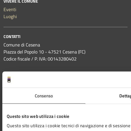
VIVERE IL COMUNE
Eventi
Luoghi
CONTATTI
Comune di Cesena
Piazza del Popolo 10 - 47521 Cesena (FC)
Codice fiscale / P. IVA: 00143280402
PEC:
protocollo@pec.comune.cesena.fc.it
Centralino unico:
0547-356111
Consenso
Dettag
Codice IPA Fattura Elettronica: UF6Y2X
Leggi le FAQ
Questo sito web utilizza i cookie
Prenotazione appuntamento
Questo sito utilizza i cookie tecnici di navigazione e di sessione 
Segnalazione disservizio