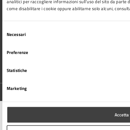
analitici per raccogliere informazioni sull'uso del sito da parte de
Richiesta assistenza
come disabilitare i cookie oppure abilitarne solo alcuni, consult
Amministrazione trasparente
Informativa privacy
Cookie Policy
Selezione
Note legali
Necessari
del
Dichiarazione di accessibilità
consenso
Piano di miglioramento del sito
Preferenze
SEGUICI SU
Statistiche
Facebook
Instagram
YouTube
Linkedin
Marketing
Media Policy
Mappa del sito
Accetta 