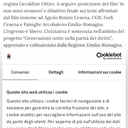
regista Geraldine Ottier. A seguire proiezione del film ‘Io
non sono nessuno’ e dibattito finale sui temi affrontati
dal film insieme ad Agedo Rimini Cesena, CGIL Forlì
Cesena e Famiglie Arcobaleno Emilia-Romagna.
L’ingresso è libero. L’iniziativa è sostenuta nell’ambito del
progetto “Generazioni unite nella parità dei diritti”,
approvato e cofinanziato dalla Regione Emilia-Romagna.
Tornano gli AperiQueer 2026
Consenso
Dettagli
Informazioni sui cookie
Tornano anche gli ‘AperiQueer’, appuntamenti dedicati
Questo sito web utilizza i cookie
alla socializzazione queer, al confronto sui temi
Questo sito utilizza i cookie tecnici di navigazione e di
LGBTQIA+ e all’autofinanziamento del Forlì Pride. Il
sessione per garantire la corretta fruizione del sito, e
prossimo appuntamento è per domenica 17 maggio, alle
cookie analitici per raccogliere informazioni sull'uso del sito
ore 18:30, a Spazio Marte con ‘ALIEN3: riprendiamoci lo
da parte degli utenti. Per saperne di più sull'utilizzo dei dati
spazio’. Un talk dal titolo Another queer in the wall con