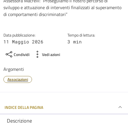
Dettagli della notizia
Assessora Macrelli: “Proseguiamo il nostro percorso di
sviluppo e attuazione di interventi finalizzati al superamento
di comportamenti discriminatori”
Data pubblicazione:
Tempo di lettura:
11 Maggio 2026
3 min
Condividi
Vedi azioni
Argomenti
Associazioni
INDICE DELLA PAGINA
Descrizione