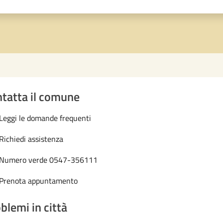
1 stelle su 5
uta 2 stelle su 5
Valuta 3 stelle su 5
Valuta 4 stelle su 5
Valuta 5 stelle su 5
tatta il comune
Leggi le domande frequenti
Richiedi assistenza
Numero verde 0547-356111
Prenota appuntamento
blemi in città