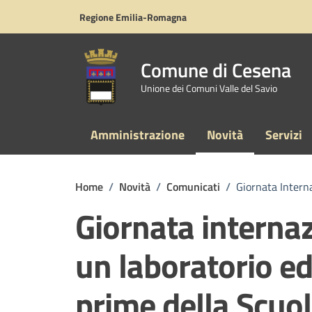
Vai ai contenuti
Vai al footer
Regione Emilia-Romagna
Comune di Cesena
Unione dei Comuni Valle del Savio
Amministrazione
Novità
Servizi
Home
/
Novità
/
Comunicati
/
Giornata Interna
Giornata internaz
un laboratorio ed
prime della Scuol