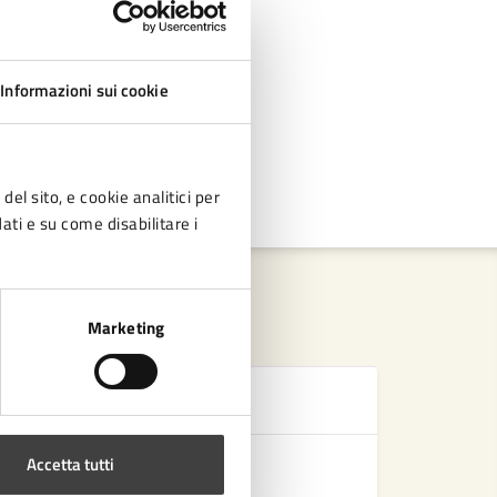
Informazioni sui cookie
del sito, e cookie analitici per
dati e su come disabilitare i
Marketing
Se
Accetta tutti
Bonus tel