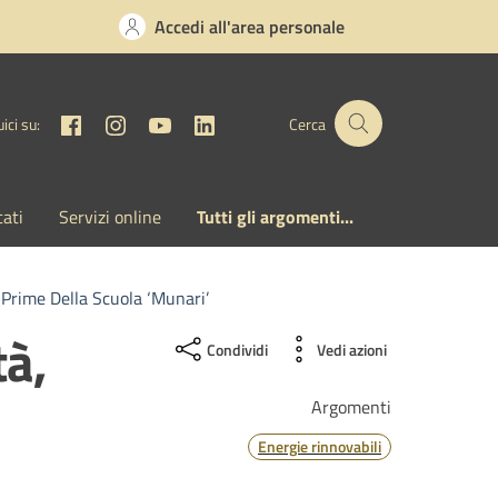
Accedi all'area personale
Facebook
Instagram
YouTube
Linkedin
ici su:
Cerca
cati
Servizi online
Tutti gli argomenti...
 Prime Della Scuola ‘Munari’
tà,
Condividi
Vedi azioni
Argomenti
Energie rinnovabili