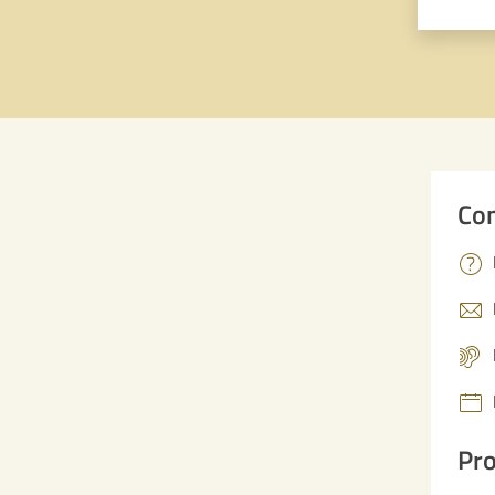
Valuta 
Val
Con
Pro