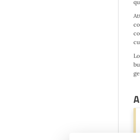
qu
At
co
co
cu
Lo
bu
ge
A