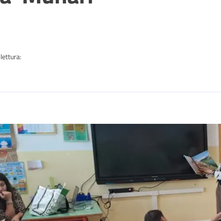
a
lettura:
n