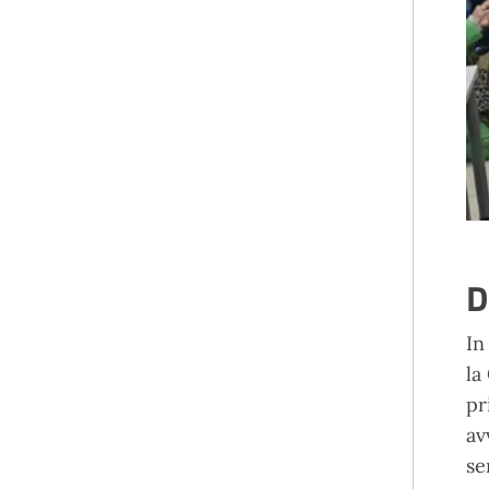
D
In
la
pr
av
se