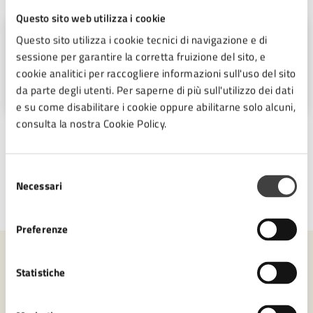
Questo sito web utilizza i cookie
Ufficio Stampa
Questo sito utilizza i cookie tecnici di navigazione e di
sessione per garantire la corretta fruizione del sito, e
Piazza del Popolo 10, Cesena (FC),
cookie analitici per raccogliere informazioni sull'uso del sito
47521
da parte degli utenti. Per saperne di più sull'utilizzo dei dati
e su come disabilitare i cookie oppure abilitarne solo alcuni,
consulta la nostra Cookie Policy.
Selezione
Necessari
del
Ultimo aggiornamento:
16/06/2026, 14:03
consenso
Preferenze
Contenuti correlati
Statistiche