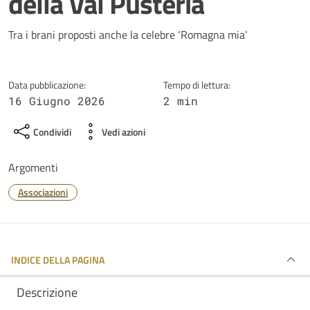
della Val Pusteria
Dettagli della notizia
Tra i brani proposti anche la celebre ‘Romagna mia’
Data pubblicazione:
Tempo di lettura:
16 Giugno 2026
2 min
Condividi
Vedi azioni
Argomenti
Associazioni
INDICE DELLA PAGINA
Descrizione