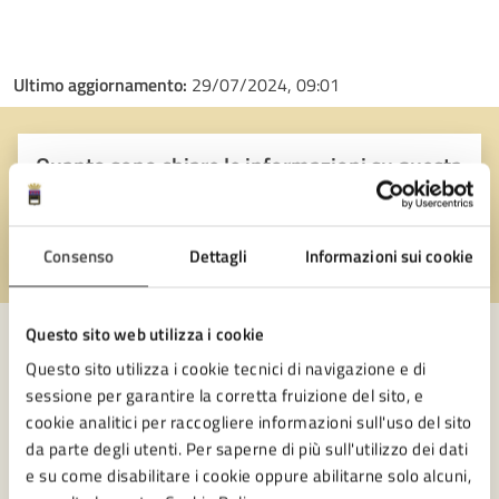
Ultimo aggiornamento:
29/07/2024, 09:01
Quanto sono chiare le informazioni su questa
pagina?
Consenso
Dettagli
Informazioni sui cookie
Valuta 1 stelle su 5
Valuta 2 stelle su 5
Valuta 3 stelle su 5
Valuta 4 stelle su 5
Valuta 5 stelle su 5
Questo sito web utilizza i cookie
Questo sito utilizza i cookie tecnici di navigazione e di
Contatta il comune
sessione per garantire la corretta fruizione del sito, e
cookie analitici per raccogliere informazioni sull'uso del sito
Leggi le domande frequenti
da parte degli utenti. Per saperne di più sull'utilizzo dei dati
e su come disabilitare i cookie oppure abilitarne solo alcuni,
Richiedi assistenza