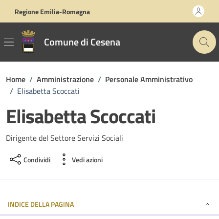
Vai ai contenuti
Vai al footer
Regione Emilia-Romagna
Comune di Cesena
Home
/
Amministrazione
/
Personale Amministrativo
/
Elisabetta Scoccati
Elisabetta Scoccati
Dirigente del Settore Servizi Sociali
Condividi
Vedi azioni
INDICE DELLA PAGINA