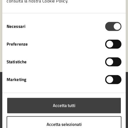
consulta la nostra Cookie Policy.
Numero verde 0547-356111
Selezione
Prenota appuntamento
Necessari
del
consenso
Problemi in città
Preferenze
Segnala disservizio
Statistiche
Marketing
Comune di Cesena
Accetta tutti
Accetta selezionati