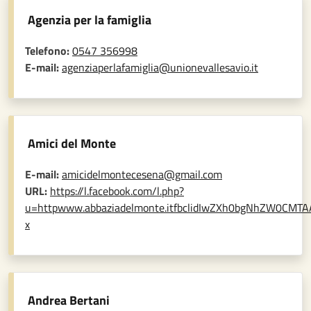
Agenzia per la famiglia
Telefono:
0547 356998
E-mail:
agenziaperlafamiglia@unionevallesavio.it
Amici del Monte
E-mail:
amicidelmontecesena@gmail.com
URL:
https://l.facebook.com/l.php?
u=httpwww.abbaziadelmonte.itfbclidIwZXh0bgNhZW0CMT
x
Andrea Bertani