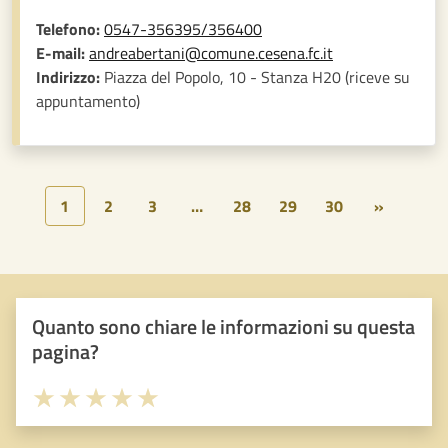
Telefono:
0547-356395/356400
E-mail:
andreabertani@comune.cesena.fc.it
Indirizzo:
Piazza del Popolo, 10 - Stanza H20 (riceve su
appuntamento)
1
2
3
…
28
29
30
»
Quanto sono chiare le informazioni su questa
pagina?
Valuta 1 stelle su 5
Valuta 2 stelle su 5
Valuta 3 stelle su 5
Valuta 4 stelle su 5
Valuta 5 stelle su 5