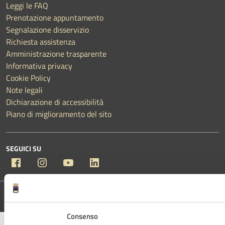
Leggi le FAQ
Prenotazione appuntamento
Segnalazione disservizio
Richiesta assistenza
Amministrazione trasparente
Informativa privacy
Cookie Policy
Note legali
Dichiarazione di accessibilità
Piano di miglioramento del sito
SEGUICI SU
Facebook
Instagram
YouTube
Linkedin
Media Policy
Mappa del sito
Consenso