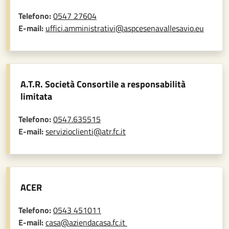
Telefono:
0547 27604
E-mail:
uffici.amministrativi@aspcesenavallesavio.eu
A.T.R. Società Consortile a responsabilità
limitata
Telefono:
0547.635515
E-mail:
servizioclienti@atr.fc.it
ACER
Telefono:
0543 451011
E-mail:
casa@aziendacasa.fc.it