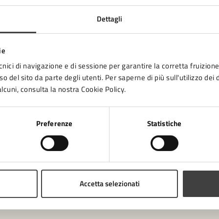
Dettagli
tatta il comune
ie
cnici di navigazione e di sessione per garantire la corretta fruizione 
Leggi le domande frequenti
o del sito da parte degli utenti. Per saperne di più sull'utilizzo dei 
lcuni, consulta la nostra Cookie Policy.
Richiedi assistenza
Numero verde 0547-356111
Preferenze
Statistiche
Prenota appuntamento
blemi in città
Segnala disservizio
Accetta selezionati