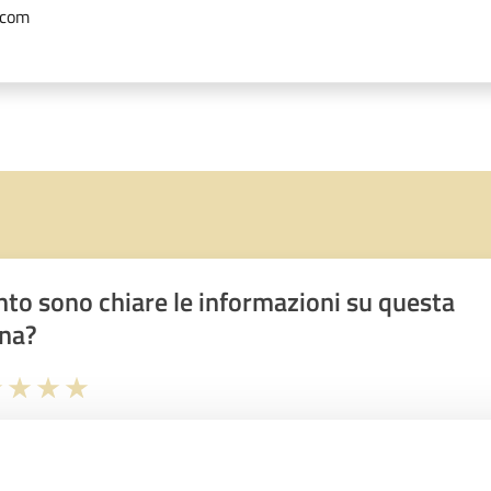
.com
to sono chiare le informazioni su questa
na?
1 stelle su 5
uta 2 stelle su 5
Valuta 3 stelle su 5
Valuta 4 stelle su 5
Valuta 5 stelle su 5