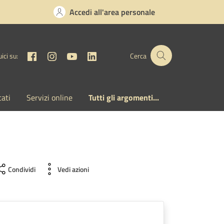
Accedi all'area personale
Facebook
Instagram
YouTube
Linkedin
ici su:
Cerca
cati
Servizi online
Tutti gli argomenti...
Condividi
Vedi azioni