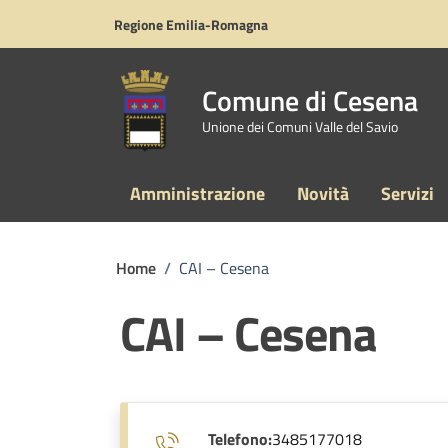
Vai ai contenuti
Vai al footer
Regione Emilia-Romagna
Comune di Cesena
Unione dei Comuni Valle del Savio
Amministrazione
Novità
Servizi
Home
/
CAI – Cesena
CAI – Cesena
Telefono:
3485177018