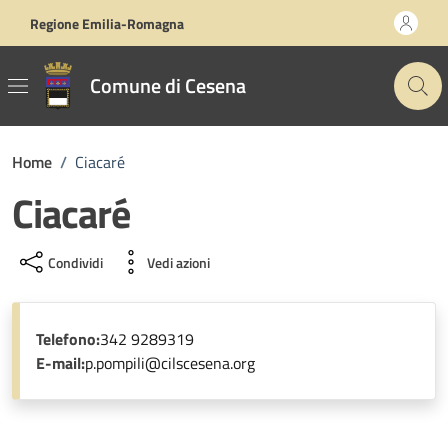
Vai ai contenuti
Vai al footer
Regione Emilia-Romagna
Comune di Cesena
Home
/
Ciacaré
Ciacaré
Condividi
Vedi azioni
Telefono:
‭342 9289319‬
E-mail:
p.pompili@cilscesena.org