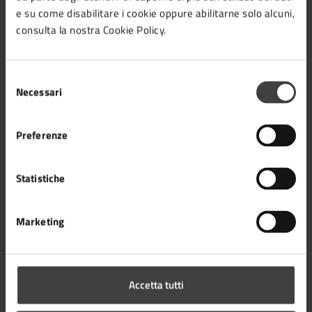
e su come disabilitare i cookie oppure abilitarne solo alcuni,
consulta la nostra Cookie Policy.
AMMINISTRAZIONE
Selezione
Necessari
Aree amministrative
del
Organi di governo
consenso
Uffici
Preferenze
Enti e fondazioni
Documenti e Dati
Politici
Statistiche
Personale amministrativo
Marketing
CATEGORIE DI SERVIZIO
Agricoltura e pesca
Ambiente
Accetta tutti
Anagrafe e stato civile
Autorizzazioni