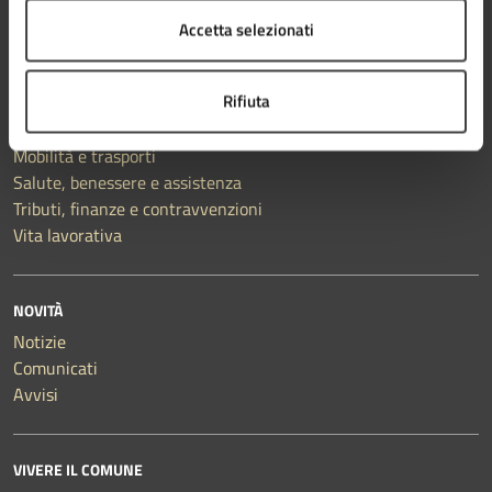
Catasto e urbanistica
Accetta selezionati
Cultura e tempo libero
Educazione e formazione
Rifiuta
Giustizia e sicurezza pubblica
Imprese e commercio
Mobilità e trasporti
Salute, benessere e assistenza
Tributi, finanze e contravvenzioni
Vita lavorativa
NOVITÀ
Notizie
Comunicati
Avvisi
VIVERE IL COMUNE