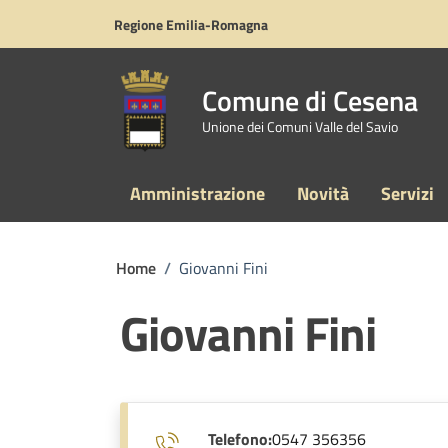
Vai ai contenuti
Vai al footer
Regione Emilia-Romagna
Comune di Cesena
Unione dei Comuni Valle del Savio
Amministrazione
Novità
Servizi
Home
/
Giovanni Fini
Giovanni Fini
Telefono:
0547 356356