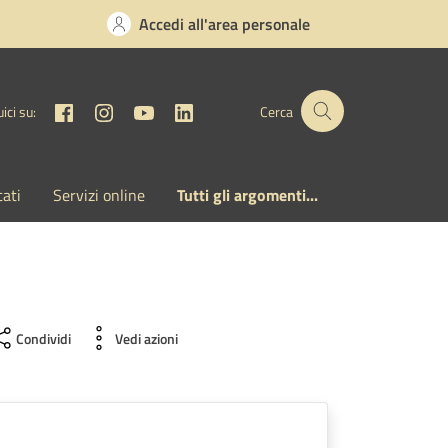
Accedi all'area personale
Facebook
Instagram
YouTube
Linkedin
ici su:
Cerca
cati
Servizi online
Tutti gli argomenti...
Condividi
Vedi azioni