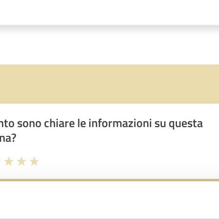
to sono chiare le informazioni su questa
na?
1 stelle su 5
uta 2 stelle su 5
Valuta 3 stelle su 5
Valuta 4 stelle su 5
Valuta 5 stelle su 5