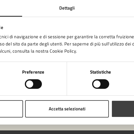
Dettagli
tatta il comune
ie
cnici di navigazione e di sessione per garantire la corretta fruizione 
Leggi le domande frequenti
o del sito da parte degli utenti. Per saperne di più sull'utilizzo dei 
Richiedi assistenza
lcuni, consulta la nostra Cookie Policy.
Numero verde 0547-356111
Preferenze
Statistiche
Prenota appuntamento
blemi in città
Segnala disservizio
Accetta selezionati