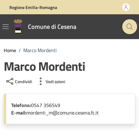
Vai ai contenuti
Vai al footer
Regione Emilia-Romagna
Comune di Cesena
Home
/
Marco Mordenti
Marco Mordenti
Condividi
Vedi azioni
Telefono:
0547 356549
E-mail:
mordenti_m@comune.cesena.fc.it