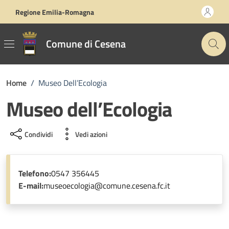
Vai ai contenuti
Vai al footer
Regione Emilia-Romagna
Comune di Cesena
Home
/
Museo Dell’Ecologia
Museo dell’Ecologia
Condividi
Vedi azioni
Telefono:
0547 356445
E-mail:
museoecologia@comune.cesena.fc.it