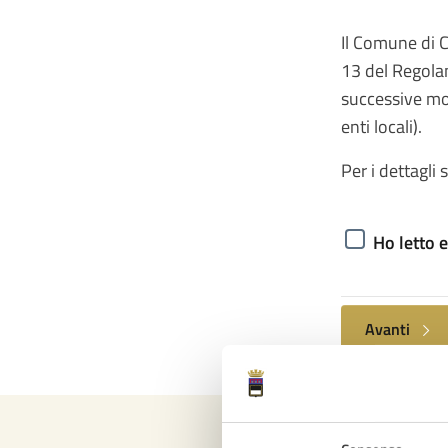
Il Comune di C
13 del Regolam
successive mod
enti locali).
Per i dettagli 
Ho letto 
Avanti