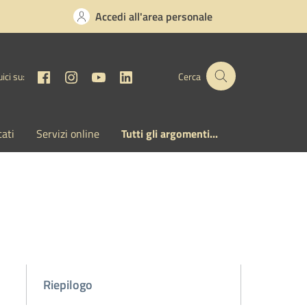
Accedi all'area personale
Facebook
Instagram
YouTube
Linkedin
ici su:
Cerca
cati
Servizi online
Tutti gli argomenti...
Riepilogo