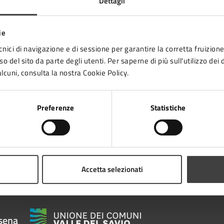
Dettagli
tatta il comune
ie
Leggi le domande frequenti
cnici di navigazione e di sessione per garantire la corretta fruizione 
Richiedi assistenza
o del sito da parte degli utenti. Per saperne di più sull'utilizzo dei 
lcuni, consulta la nostra Cookie Policy.
Numero verde 0547-356111
Prenota appuntamento
Preferenze
Statistiche
blemi in città
Segnala disservizio
Accetta selezionati
sena