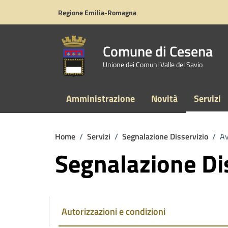
Vai ai contenuti
Vai al footer
Regione Emilia-Romagna
Comune di Cesena
Unione dei Comuni Valle del Savio
Amministrazione
Novità
Servizi
Home
/
Servizi
/
Segnalazione Disservizio
/
Av
Segnalazione Di
Autorizzazioni e condizioni