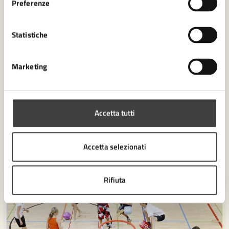
Preferenze
07/04/26
AVVISI
DAL
Statistiche
SpazioComune – Avviso pubblico per
l’affidamento di una porzione dell’ex Arrigoni
Marketing
Presentazione candidature prorogata al
28/09/2026, ore 13 - Al via un corso gratuito
per chi sta valutando la candidatura
Accetta tutti
LEGGI DI PIÙ
Accetta selezionati
Rifiuta