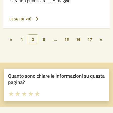
saranno pubblicate il 15 maggio
LEGGI DI PIÙ
«
1
2
3
…
15
16
17
»
Quanto sono chiare le informazioni su questa
pagina?
Valuta 1 stelle su 5
Valuta 2 stelle su 5
Valuta 3 stelle su 5
Valuta 4 stelle su 5
Valuta 5 stelle su 5