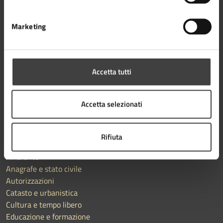
AMMINISTRAZIONE
Aree amministrative
Marketing
Organi di governo
Uffici
Enti e fondazioni
Accetta tutti
Documenti e Dati
Politici
Personale amministrativo
Accetta selezionati
CATEGORIE DI SERVIZIO
Rifiuta
Agricoltura e pesca
Ambiente
Anagrafe e stato civile
Autorizzazioni
Catasto e urbanistica
Cultura e tempo libero
Educazione e formazione