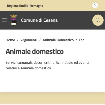
Vai ai contenuti
Vai al footer
Regione Emilia-Romagna
Comune di Cesena
Home
/
Argomenti
/
Animale Domestico
/
Faq
Animale domestico
Dettagli dell'argomento
Servizi comunali, documenti, uffici, notizie ed eventi
relativi a Animale domestico