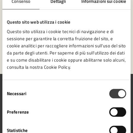
Consenso
Dettagli
Informazioni sui cookie
Numero verde 0547-356111
Prenota appuntamento
Questo sito web utilizza i cookie
Questo sito utilizza i cookie tecnici di navigazione e di
Problemi in città
sessione per garantire la corretta fruizione del sito, e
cookie analitici per raccogliere informazioni sull'uso del sito
Segnala disservizio
da parte degli utenti. Per saperne di più sull'utilizzo dei dati
e su come disabilitare i cookie oppure abilitarne solo alcuni,
consulta la nostra Cookie Policy.
Selezione
Necessari
del
consenso
Comune di Cesena
Preferenze
Statistiche