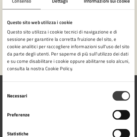
Consenso
Dettagli
Informazioni sui cookie
Numero verde 0547-356111
Prenota appuntamento
Questo sito web utilizza i cookie
Questo sito utilizza i cookie tecnici di navigazione e di
Problemi in città
sessione per garantire la corretta fruizione del sito, e
cookie analitici per raccogliere informazioni sull'uso del sito
Segnala disservizio
da parte degli utenti. Per saperne di più sull'utilizzo dei dati
e su come disabilitare i cookie oppure abilitarne solo alcuni,
consulta la nostra Cookie Policy.
Selezione
Necessari
del
consenso
Comune di Cesena
Preferenze
Statistiche