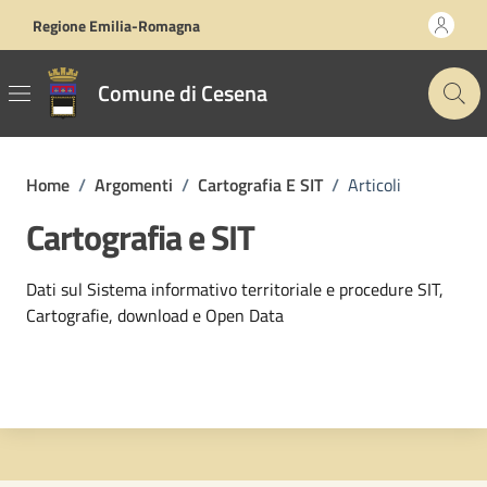
Vai ai contenuti
Vai al footer
Regione Emilia-Romagna
Comune di Cesena
Home
/
Argomenti
/
Cartografia E SIT
/
Articoli
Cartografia e SIT
Dettagli dell'argomento
Dati sul Sistema informativo territoriale e procedure SIT,
Cartografie, download e Open Data