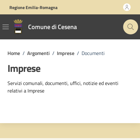
Vai ai contenuti
Vai al footer
Regione Emilia-Romagna
Comune di Cesena
Home
/
Argomenti
/
Imprese
/
Documenti
Imprese
Dettagli dell'argomento
Servizi comunali, documenti, uffici, notizie ed eventi
relativi a Imprese