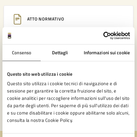
ATTO NORMATIVO
Regolamento per la disciplina del canone
patrimoniale di occupazione del suolo pubblico
e di esposizione pubblicitaria e del canone
Consenso
Dettagli
Informazioni sui cookie
mercatale
Il Regolamento disciplina i criteri di applicazione del
canone patrimoniale di concessione, autorizzazione o
Questo sito web utilizza i cookie
esposizione pubblicitaria e il canone di concessione per
l'occupazione di aree e spazi appartenenti al demanio o
Questo sito utilizza i cookie tecnici di navigazione e di
al patrimonio destinati a mercati
sessione per garantire la corretta fruizione del sito, e
cookie analitici per raccogliere informazioni sull'uso del sito
da parte degli utenti. Per saperne di più sull'utilizzo dei dati
e su come disabilitare i cookie oppure abilitarne solo alcuni,
consulta la nostra Cookie Policy.