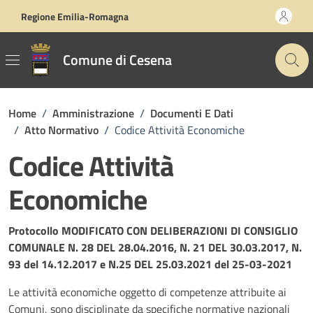
Vai ai contenuti
Vai al footer
Regione Emilia-Romagna
Comune di Cesena
Home
/
Amministrazione
/
Documenti E Dati
/
Atto Normativo
/
Codice Attività Economiche
Codice Attività
Economiche
Dettagli del documento
Protocollo MODIFICATO CON DELIBERAZIONI DI CONSIGLIO
COMUNALE N. 28 DEL 28.04.2016, N. 21 DEL 30.03.2017, N.
93 del 14.12.2017 e N.25 DEL 25.03.2021 del 25-03-2021
Le attività economiche oggetto di competenze attribuite ai
Comuni, sono disciplinate da specifiche normative nazionali