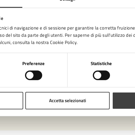
ie
cnici di navigazione e di sessione per garantire la corretta fruizione 
o del sito da parte degli utenti. Per saperne di più sull'utilizzo dei 
lcuni, consulta la nostra Cookie Policy.
to sono chiare le informazioni su questa
Preferenze
Statistiche
na?
1 stelle su 5
uta 2 stelle su 5
Valuta 3 stelle su 5
Valuta 4 stelle su 5
Valuta 5 stelle su 5
Accetta selezionati