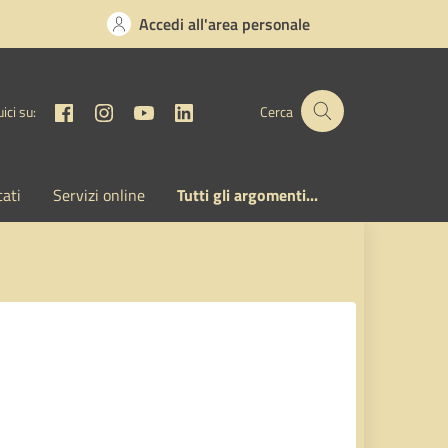
Accedi all'area personale
Facebook
Instagram
YouTube
Linkedin
ici su:
Cerca
cati
Servizi online
Tutti gli argomenti...