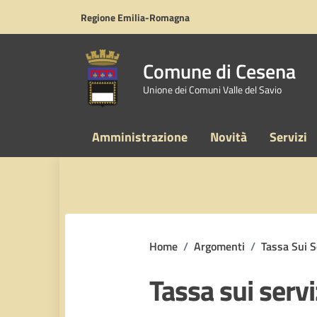
Vai ai contenuti
Vai al footer
Regione Emilia-Romagna
Comune di Cesena
Unione dei Comuni Valle del Savio
Amministrazione
Novità
Servizi
Home
/
Argomenti
/
Tassa Sui S
Tassa sui servi