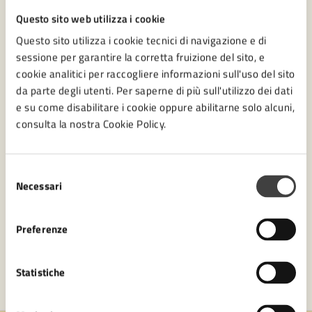
Amministrazione
Questo sito web utilizza i cookie
Questo sito utilizza i cookie tecnici di navigazione e di
Settore Sportello Unico Attività Produttive e
sessione per garantire la corretta fruizione del sito, e
Turismo
cookie analitici per raccogliere informazioni sull'uso del sito
da parte degli utenti. Per saperne di più sull'utilizzo dei dati
I.C.A. spa
e su come disabilitare i cookie oppure abilitarne solo alcuni,
Sportello TARI e Recupero Evasione TARI
consulta la nostra Cookie Policy.
Settore Sviluppo economico
Selezione
Vedi altri 1
Necessari
del
consenso
Preferenze
Statistiche