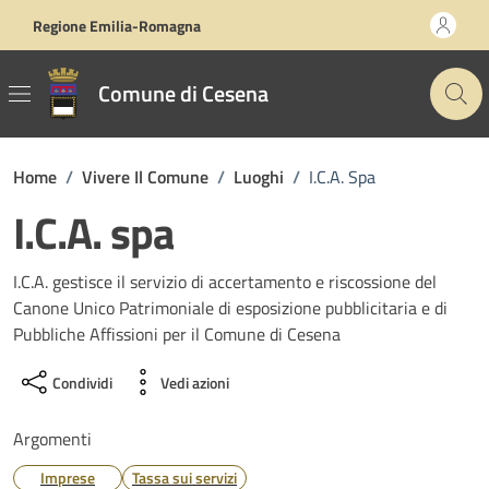
Vai ai contenuti
Vai al footer
Regione Emilia-Romagna
Comune di Cesena
Home
/
Vivere Il Comune
/
Luoghi
/
I.C.A. Spa
I.C.A. spa
I.C.A. gestisce il servizio di accertamento e riscossione del
Canone Unico Patrimoniale di esposizione pubblicitaria e di
Pubbliche Affissioni per il Comune di Cesena
Condividi
Vedi azioni
Argomenti
Imprese
Tassa sui servizi