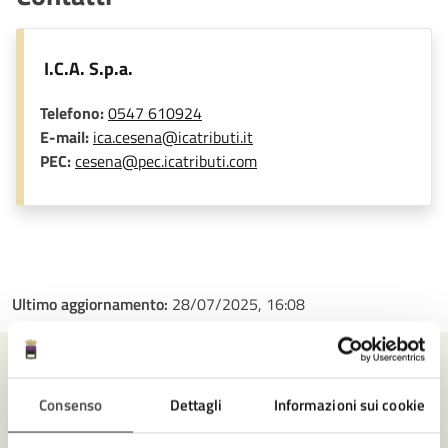
I.C.A. S.p.a.
Telefono:
0547 610924
E-mail:
ica.cesena@icatributi.it
PEC:
cesena@pec.icatributi.com
Ultimo aggiornamento:
28/07/2025, 16:08
Contenuti correlati
Consenso
Dettagli
Informazioni sui cookie