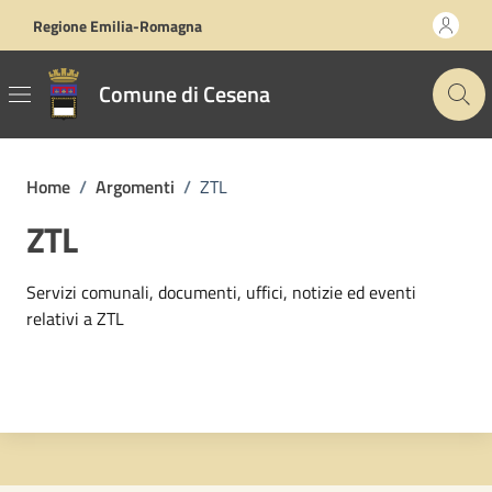
Vai ai contenuti
Vai al footer
Regione Emilia-Romagna
Comune di Cesena
Home
/
Argomenti
/
ZTL
ZTL
Dettagli dell'argomento
Servizi comunali, documenti, uffici, notizie ed eventi
relativi a ZTL