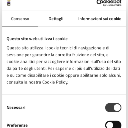
Servizi
Consenso
Dettagli
Informazioni sui cookie
AUTORIZZAZIONI
ZRU – Sosta gratuita per Veicoli Elettrici in
Questo sito web utilizza i cookie
ZRU
Questo sito utilizza i cookie tecnici di navigazione e di
sessione per garantire la corretta fruizione del sito, e
Consente la sosta gratuita dei veicoli elettrici negli stalli
cookie analitici per raccogliere informazioni sull'uso del sito
blu della ZRU (Zona Rilevanza Urbanistica) del comune
da parte degli utenti. Per saperne di più sull'utilizzo dei dati
di Cesena
e su come disabilitare i cookie oppure abilitarne solo alcuni,
consulta la nostra Cookie Policy.
AUTORIZZAZIONI
Selezione
ZTL – Contrassegno “SP” – Servizi e
Necessari
del
Assistenza Pubblica
consenso
Consente il transito e sosta 60 minuti a gestori di
Preferenze