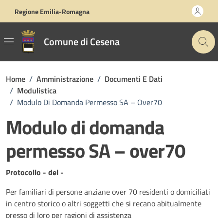
Vai ai contenuti
Vai al footer
Regione Emilia-Romagna
Comune di Cesena
Home
/
Amministrazione
/
Documenti E Dati
/
Modulistica
/
Modulo Di Domanda Permesso SA – Over70
Modulo di domanda
permesso SA – over70
Dettagli del documento
Protocollo - del -
Per familiari di persone anziane over 70 residenti o domiciliati
in centro storico o altri soggetti che si recano abitualmente
presso di loro per ragioni di assistenza