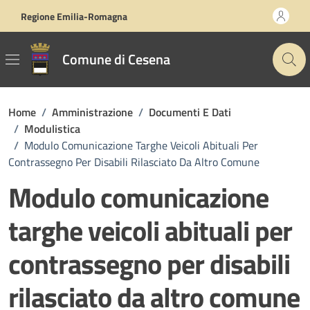
Vai ai contenuti
Vai al footer
Regione Emilia-Romagna
Comune di Cesena
Home
/
Amministrazione
/
Documenti E Dati
/
Modulistica
/
Modulo Comunicazione Targhe Veicoli Abituali Per
Contrassegno Per Disabili Rilasciato Da Altro Comune
Modulo comunicazione
targhe veicoli abituali per
contrassegno per disabili
rilasciato da altro comune