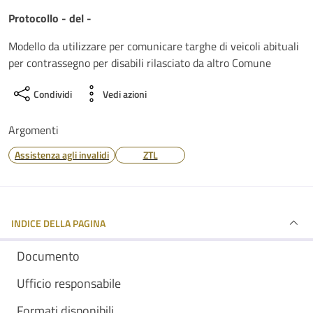
Dettagli del documento
Protocollo - del -
Modello da utilizzare per comunicare targhe di veicoli abituali
per contrassegno per disabili rilasciato da altro Comune
Condividi
Vedi azioni
Argomenti
Assistenza agli invalidi
ZTL
INDICE DELLA PAGINA
Documento
Ufficio responsabile
Formati disponibili