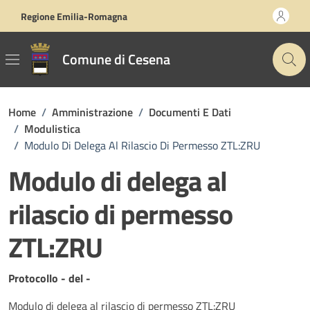
Vai ai contenuti
Vai al footer
Regione Emilia-Romagna
Comune di Cesena
Home
/
Amministrazione
/
Documenti E Dati
/
Modulistica
/
Modulo Di Delega Al Rilascio Di Permesso ZTL:ZRU
Modulo di delega al
rilascio di permesso
ZTL:ZRU
Dettagli del documento
Protocollo - del -
Modulo di delega al rilascio di permesso ZTL:ZRU