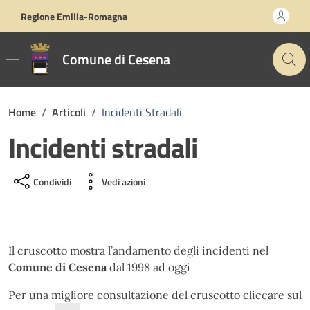
Vai ai contenuti
Vai al footer
Regione Emilia-Romagna
Comune di Cesena
Home
/
Articoli
/
Incidenti Stradali
Incidenti stradali
Condividi
Vedi azioni
Il cruscotto mostra l’andamento degli incidenti nel
Comune di Cesena
dal 1998 ad oggi
Per una migliore consultazione del cruscotto cliccare sul