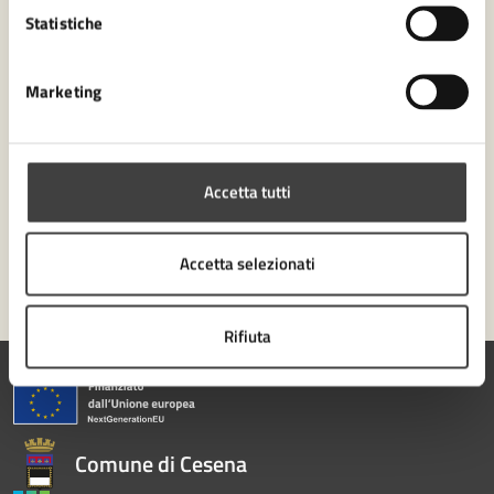
Leggi le domande frequenti
Statistiche
Richiedi assistenza
Marketing
Numero verde 0547-356111
Prenota appuntamento
Accetta tutti
Problemi in città
Segnala disservizio
Accetta selezionati
Rifiuta
Comune di Cesena