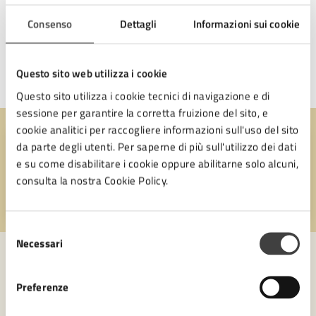
Consenso
Dettagli
Informazioni sui cookie
Questo sito web utilizza i cookie
Ultimo aggiornamento:
25/05/2026, 14:02
Questo sito utilizza i cookie tecnici di navigazione e di
sessione per garantire la corretta fruizione del sito, e
cookie analitici per raccogliere informazioni sull'uso del sito
Quanto sono chiare le informazioni su questa
da parte degli utenti. Per saperne di più sull'utilizzo dei dati
pagina?
e su come disabilitare i cookie oppure abilitarne solo alcuni,
consulta la nostra Cookie Policy.
Valuta 1 stelle su 5
Valuta 2 stelle su 5
Valuta 3 stelle su 5
Valuta 4 stelle su 5
Valuta 5 stelle su 5
Selezione
Necessari
del
consenso
Preferenze
Contatta il comune