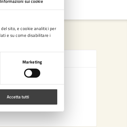
Informazioni sui cookie
del sito, e cookie analitici per
dati e su come disabilitare i
Se
Marketing
Trasporto 
Adesione a
ZRU - Sost
Accetta tutti
ZTL - Con
Vedi altri