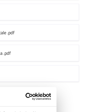
tale
.pdf
ca
.pdf