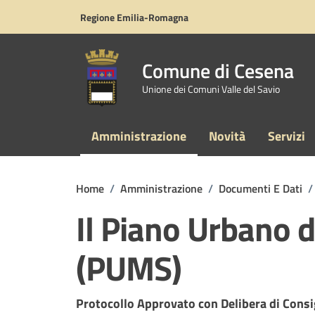
Vai ai contenuti
Vai al footer
Regione Emilia-Romagna
Comune di Cesena
Unione dei Comuni Valle del Savio
Amministrazione
Novità
Servizi
Home
/
Amministrazione
/
Documenti E Dati
/
Il Piano Urbano d
(PUMS)
Dettagli del documento
Protocollo Approvato con Delibera di Cons