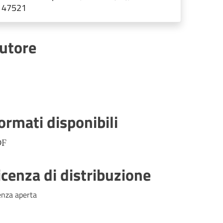
47521
utore
ormati disponibili
DF
icenza di distribuzione
enza aperta