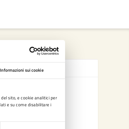
Se
Informazioni sui cookie
Adesione a
Segnalazi
del sito, e cookie analitici per
dati e su come disabilitare i