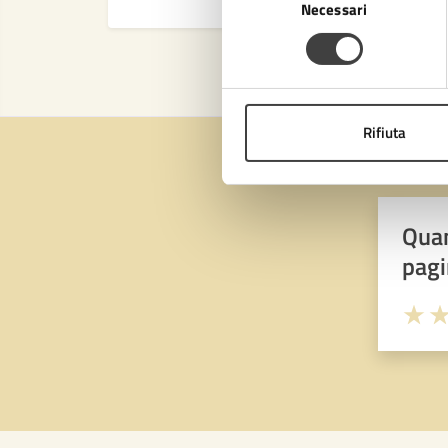
Necessari
del
consenso
Rifiuta
Quan
pagi
Valuta 
Val