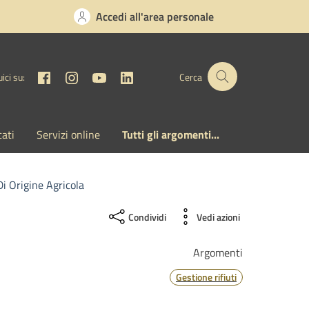
Accedi all'area personale
Facebook
Instagram
YouTube
Linkedin
ici su:
Cerca
cati
Servizi online
Tutti gli argomenti...
i Origine Agricola
Condividi
Vedi azioni
Argomenti
Gestione rifiuti