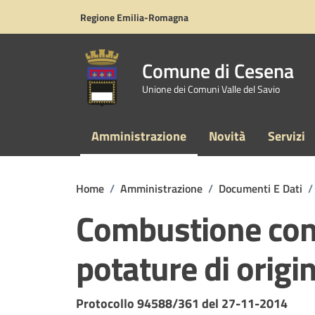
Vai ai contenuti
Vai al footer
Regione Emilia-Romagna
Comune di Cesena
Unione dei Comuni Valle del Savio
Amministrazione
Novità
Servizi
Home
/
Amministrazione
/
Documenti E Dati
/
Combustione contr
potature di origi
Dettagli del documento
Protocollo 94588/361 del 27-11-2014