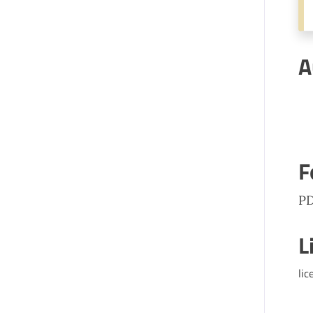
A
F
P
L
lic