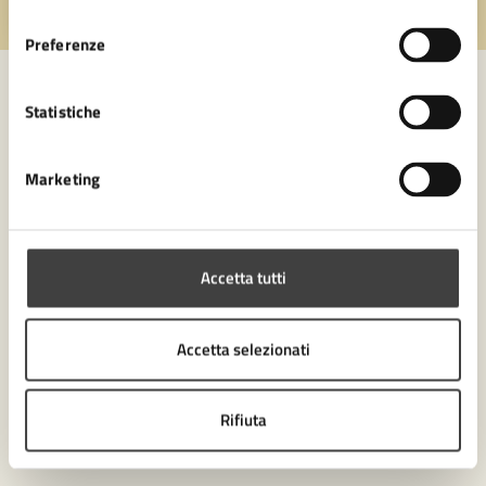
consenso
Valuta 1 stelle su 5
Valuta 2 stelle su 5
Valuta 3 stelle su 5
Valuta 4 stelle su 5
Valuta 5 stelle su 5
Preferenze
Statistiche
Contatta il comune
Marketing
Leggi le domande frequenti
Richiedi assistenza
Numero verde 0547-356111
Accetta tutti
Prenota appuntamento
Accetta selezionati
Problemi in città
Rifiuta
Segnala disservizio