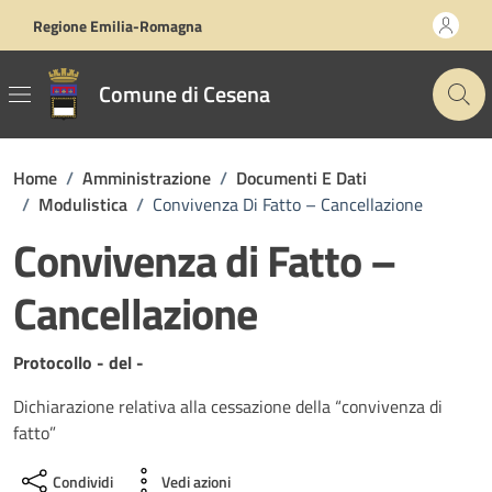
Vai ai contenuti
Vai al footer
Regione Emilia-Romagna
Comune di Cesena
Home
/
Amministrazione
/
Documenti E Dati
/
Modulistica
/
Convivenza Di Fatto – Cancellazione
Convivenza di Fatto –
Cancellazione
Dettagli del documento
Protocollo - del -
Dichiarazione relativa alla cessazione della “convivenza di
fatto”
Condividi
Vedi azioni