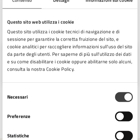
conformità alla circolare del Ministero dell’Interno n.
10/2014.
Questo sito web utilizza i cookie
A cura di
Questo sito utilizza i cookie tecnici di navigazione e di
sessione per garantire la corretta fruizione del sito, e
cookie analitici per raccogliere informazioni sull'uso del sito
Ufficio Stampa
da parte degli utenti. Per saperne di più sull'utilizzo dei dati
e su come disabilitare i cookie oppure abilitarne solo alcuni,
Piazza del Popolo 10, Cesena (FC),
consulta la nostra Cookie Policy.
47521
Selezione
Necessari
del
consenso
Preferenze
Ultimo aggiornamento:
08/04/2025, 11:50
Statistiche