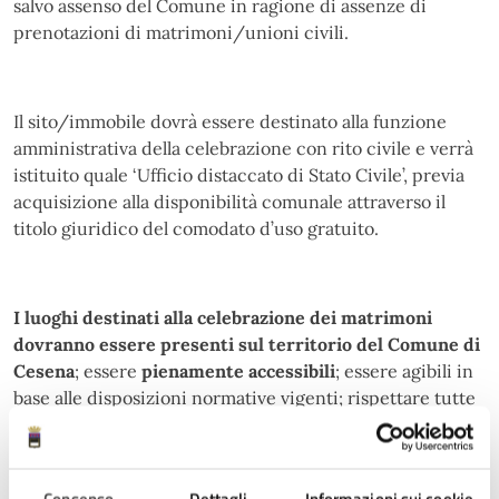
salvo assenso del Comune in ragione di assenze di
prenotazioni di matrimoni/unioni civili.
Il sito/immobile dovrà essere destinato alla funzione
amministrativa della celebrazione con rito civile e verrà
istituito quale ‘Ufficio distaccato di Stato Civile’, previa
acquisizione alla disponibilità comunale attraverso il
titolo giuridico del comodato d’uso gratuito.
I luoghi destinati alla celebrazione dei matrimoni
dovranno essere presenti su
l territorio del Comune di
Cesena
; essere
pienamente accessibili
; essere agibili in
base alle disposizioni normative vigenti; rispettare tutte
le norme vigenti in materia di sicurezza (igienico
sanitaria, degli impianti, antincendio); essere
fruibili
tutto l’anno
.
Sono escluse l
e abitazioni private in
Consenso
Dettagli
Informazioni sui cookie