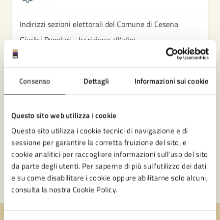
Indirizzi sezioni elettorali del Comune di Cesena
Giudici Popolari - Iscrizione all’albo
Vidimazione modelli elettorali per raccolta
sottoscrizioni (per referendum, proposte di Legge)
Consenso
Dettagli
Informazioni sui cookie
Iscrizione nelle liste elettorali di Cittadini
dell’Unione Europea
Questo sito web utilizza i cookie
Vedi altri 6
Questo sito utilizza i cookie tecnici di navigazione e di
sessione per garantire la corretta fruizione del sito, e
cookie analitici per raccogliere informazioni sull'uso del sito
da parte degli utenti. Per saperne di più sull'utilizzo dei dati
e su come disabilitare i cookie oppure abilitarne solo alcuni,
consulta la nostra Cookie Policy.