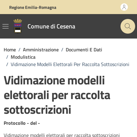
Vai ai contenuti
Vai al footer
Regione Emilia-Romagna
Comune di Cesena
Home
/
Amministrazione
/
Documenti E Dati
/
Modulistica
/
Vidimazione Modelli Elettorali Per Raccolta Sottoscrizioni
Vidimazione modelli
elettorali per raccolta
sottoscrizioni
Dettagli del documento
Protocollo - del -
Vidimazione modelli elettorali per raccolta sottoscrizioni