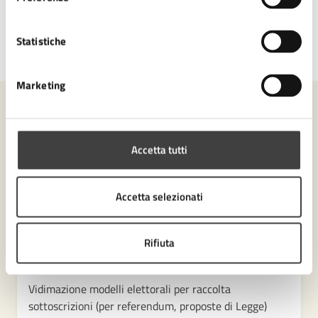
Statistiche
Ultimo aggiornamento:
21/01/2026, 11:59
Marketing
Contenuti correlati
Accetta tutti
Servizi
Accetta selezionati
Informazioni e orientamento in materia legale
Rifiuta
Indirizzi sezioni elettorali del Comune di Cesena
Giudici Popolari - Iscrizione all’albo
Vidimazione modelli elettorali per raccolta
sottoscrizioni (per referendum, proposte di Legge)