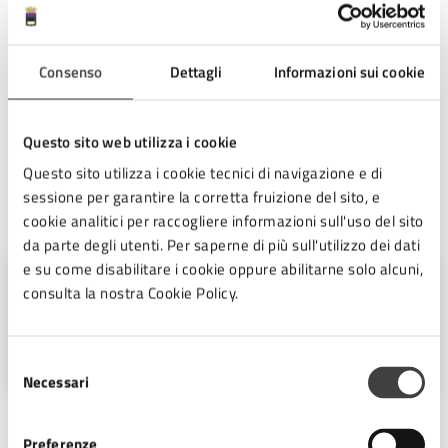
Come prescritto dalla normativa vigente, è a cura degli
elettori verificare che la comunicazione di opzione
spedita per posta sia stata ricevuta in tempo utile dal
Consenso
Dettagli
Informazioni sui cookie
proprio Ufficio Consolare. La scelta di votare in Italia può
essere revocata con una comunicazione scritta da
inviare o consegnare all’Ufficio Consolare con le stesse
Questo sito web utilizza i cookie
modalità ed entro il 24 gennaio 2026.
Questo sito utilizza i cookie tecnici di navigazione e di
sessione per garantire la corretta fruizione del sito, e
A cura di
cookie analitici per raccogliere informazioni sull'uso del sito
da parte degli utenti. Per saperne di più sull'utilizzo dei dati
e su come disabilitare i cookie oppure abilitarne solo alcuni,
Ufficio Stampa
consulta la nostra Cookie Policy.
Piazza del Popolo 10, Cesena (FC),
47521
Selezione
Necessari
del
consenso
Preferenze